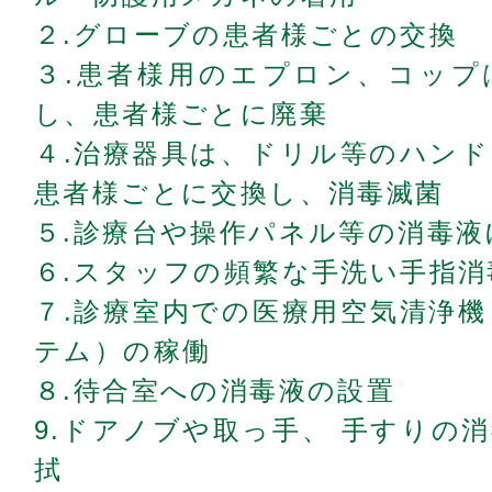
２.グローブの患者様ごとの交換
３.患者様用のエプロン、コップ
し、患者様ごとに廃棄
４.治療器具は、ドリル等のハン
患者様ごとに交換し、消毒滅菌
５.診療台や操作パネル等の消毒液
６.スタッフの頻繁な手洗い手指消
７.診療室内での医療用空気清浄
テム）の稼働
８.待合室への消毒液の設置
9.ドアノブや取っ手、 手すりの
拭